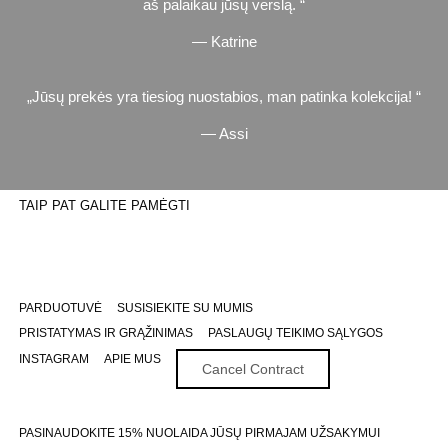
aš palaikau jūsų verslą.
— Katrine
Jūsų prekės yra tiesiog nuostabios, man patinka kolekcija!
— Assi
TAIP PAT GALITE PAMĖGTI
PARDUOTUVĖ
SUSISIEKITE SU MUMIS
PRISTATYMAS IR GRĄŽINIMAS
PASLAUGŲ TEIKIMO SĄLYGOS
INSTAGRAM
APIE MUS
Cancel Contract
PASINAUDOKITE 15% NUOLAIDA JŪSŲ PIRMAJAM UŽSAKYMUI