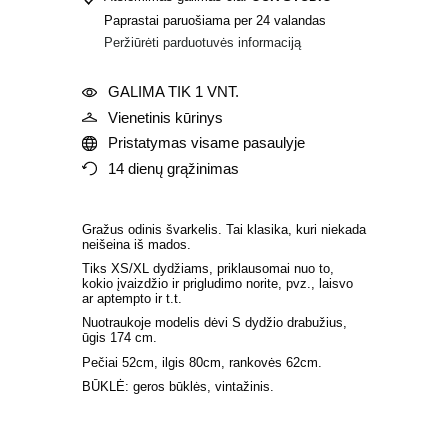
Paprastai paruošiama per 24 valandas
Peržiūrėti parduotuvės informaciją
GALIMA TIK 1 VNT.
Vienetinis kūrinys
Pristatymas visame pasaulyje
14 dienų grąžinimas
Gražus odinis švarkelis. Tai klasika, kuri niekada
neišeina iš mados.
Tiks XS/XL dydžiams, priklausomai nuo to,
kokio įvaizdžio ir prigludimo norite, pvz., laisvo
ar aptempto ir t.t.
Nuotraukoje modelis dėvi S dydžio drabužius,
ūgis 174 cm.
Pečiai 52cm, ilgis 80cm, rankovės 62cm.
BŪKLĖ: geros būklės, vintažinis.