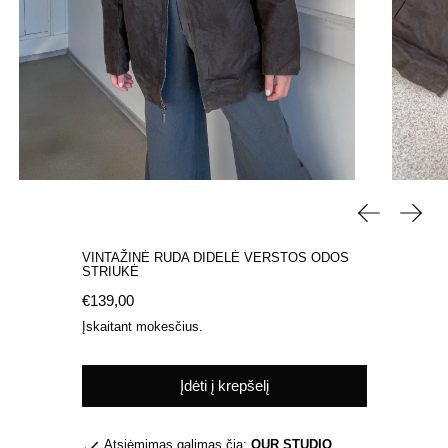
Ankstesnė s
Kita s
VINTAŽINĖ RUDA DIDELĖ VERSTOS ODOS
STRIUKĖ
Įprasta kaina
€139,00
Įskaitant mokesčius.
Įdėti į krepšelį
Atsiėmimas galimas čia:
OUR STUDIO