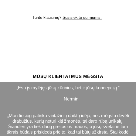
Turite klausimų?
Susisiekite su mumis.
MŪSŲ KLIENTAI MUS MĖGSTA
Esu įsimylėjęs jūsų kūrinius, bet ir jūsų koncepciją
— Nermin
Man tiesiog patinka vintažinių daiktų idėja, nes mėgstu dėvėti
drabužius, kurių neturi kiti žmonės, tai daro rūbą unikalų.
Šiandien yra tiek daug greitosios mados, o jūsų svetainė tam
tikrais būdais prisideda prie to, kad tai būtų užkirsta. Štai kodėl