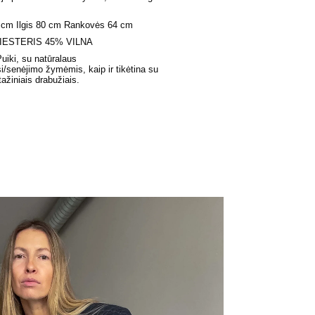
 cm Ilgis 80 cm Rankovės 64 cm
IESTERIS 45% VILNA
iki, su natūralaus
i/senėjimo žymėmis, kaip ir tikėtina su
tažiniais drabužiais.