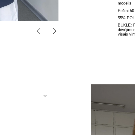
modelis.
Pečiai 50
55% POL
BŪKLĖ: Pu
Ankstesnė skaidrė
Kita skaidrė
dėvėjimos
visais vin