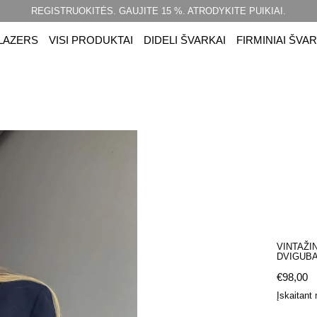
REGISTRUOKITĖS. GAUJITE 15 %. ATRODYKITE PUIKIAI.
LAZERS
VISI PRODUKTAI
DIDELI ŠVARKAI
FIRMINIAI ŠVAR
VINTAŽI
DVIGUBA
Įprasta k
€98,00
Įskaitant