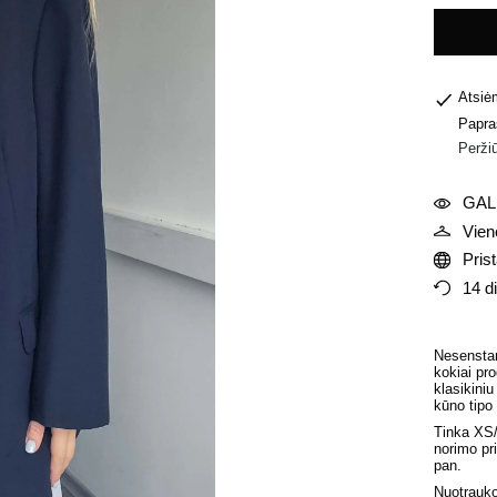
Atsiė
Papra
Peržiū
GALI
Vien
Pris
14 d
Nesenstant
kokiai pro
klasikiniu
kūno tipo 
Tinka XS/X
norimo pr
pan
.
Nuotrauko