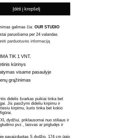
Įdėti į krepšelį
mimas galimas čia:
OUR STUDIO
stai paruošiama per 24 valandas
rėti parduotuvės informaciją
MA TIK 1 VNT.
etinis kūrinys
tatymas visame pasaulyje
ienų grąžinimas
is didelis švarkas puikiai tinka bet
gai. Jis pasižymi dideliu kirpimu ir
 tiesiu kirpimu, kuris tinka bet kokio
figūrai.
L dydžiui, priklausomai nuo stiliaus ir
igludimo
pvz., laisvas ar prigludęs ir
je pavaizduotas S dydžio, 174 cm ūgio